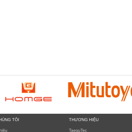
HÚNG TÔI
THƯƠNG HIỆU
thiệu
TaeguTec