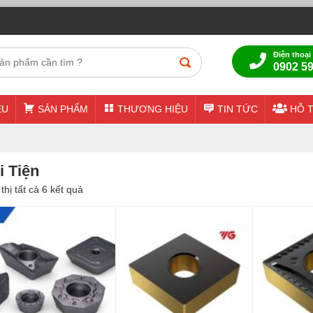
CÔNG TY TNHH TARO TECH - TAROTECH.VN
Điện thoại
0902 59
ỆU
SẢN PHẨM
THƯƠNG HIỆU
TIN TỨC
HỖ 
i Tiện
thị tất cả 6 kết quả