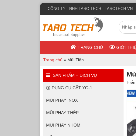
CÔNG TY TNHH TARO TECH - TAROTECH.VN
TRANG CHỦ
GIỚI THI
Trang chủ
»
Mũi Tiện
Mũ
SẢN PHẨM – DỊCH VỤ
Hiển 
DỤNG CỤ CẮT YG-1
MŨI PHAY INOX
MŨI PHAY THÉP
MŨI PHAY NHÔM