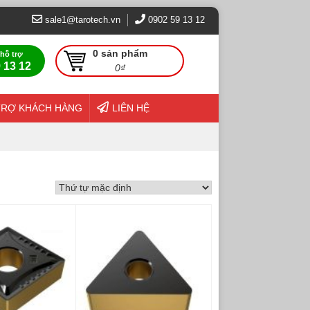
sale1@tarotech.vn
0902 59 13 12
0 sản phẩm
 hỗ trợ
 13 12
0
₫
TRỢ KHÁCH HÀNG
LIÊN HỆ