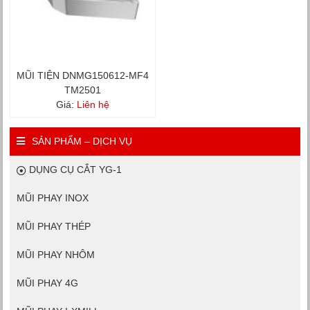
MŨI TIỆN DNMG150612-MF4
TM2501
Giá:
Liên hệ
SẢN PHẨM – DỊCH VỤ
DỤNG CỤ CẮT YG-1
MŨI PHAY INOX
MŨI PHAY THÉP
MŨI PHAY NHÔM
MŨI PHAY 4G