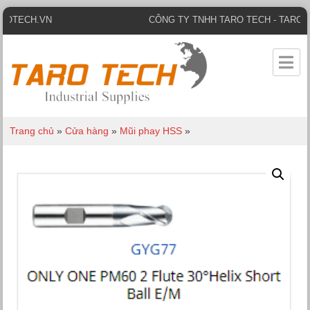
VN
CÔNG TY TNHH TARO TECH - TAROTECH.VN
Trang chủ
»
Cửa hàng
»
Mũi phay HSS
»