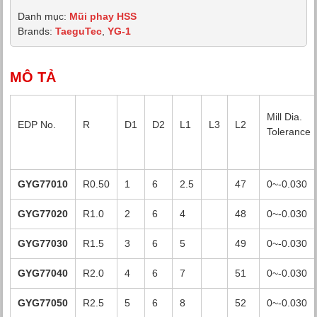
Danh mục:
Mũi phay HSS
Brands:
TaeguTec
,
YG-1
MÔ TẢ
Mill Dia.
EDP No.
R
D1
D2
L1
L3
L2
Tolerance
GYG77010
R0.50
1
6
2.5
47
0~-0.030
GYG77020
R1.0
2
6
4
48
0~-0.030
GYG77030
R1.5
3
6
5
49
0~-0.030
GYG77040
R2.0
4
6
7
51
0~-0.030
GYG77050
R2.5
5
6
8
52
0~-0.030