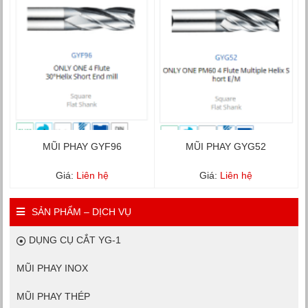
MŨI PHAY GYF96
MŨI PHAY GYG52
Giá:
Liên hệ
Giá:
Liên hệ
SẢN PHẨM – DỊCH VỤ
DỤNG CỤ CẮT YG-1
MŨI PHAY INOX
MŨI PHAY THÉP