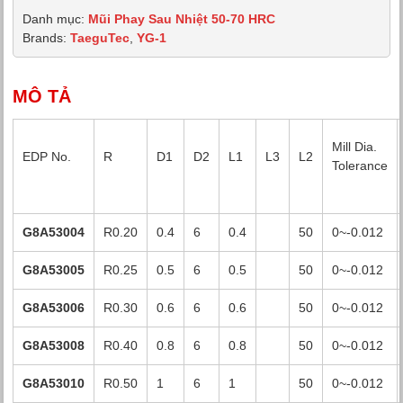
Danh mục:
Mũi Phay Sau Nhiệt 50-70 HRC
Brands:
TaeguTec
,
YG-1
MÔ TẢ
Mill Dia.
EDP No.
R
D1
D2
L1
L3
L2
Tolerance
G8A53004
R0.20
0.4
6
0.4
50
0~-0.012
G8A53005
R0.25
0.5
6
0.5
50
0~-0.012
G8A53006
R0.30
0.6
6
0.6
50
0~-0.012
G8A53008
R0.40
0.8
6
0.8
50
0~-0.012
G8A53010
R0.50
1
6
1
50
0~-0.012